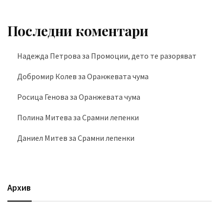
Последни коментари
Надежда Петрова
за
Промоции, дето те разоряват
Добромир Колев
за
Оранжевата чума
Росица Генова
за
Оранжевата чума
Полина Митева
за
Срамни лепенки
Даниел Митев
за
Срамни лепенки
Архив