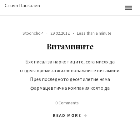
Skip
Стоян Паскалев
to
content
StoqnchoP
29.02.2012
Less than a minute
Витамините
Бях писал за наркотиците, сега мисля да
отделя време за жизненоважните витамини.
През последното десетилетие няма
фармацевтична компания която да
0 Comments
READ MORE