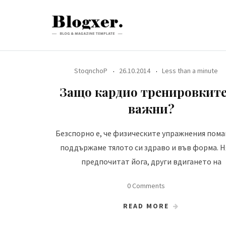
Skip
to
content
StoqnchoP
26.10.2014
Less than a minute
Защо кардио тренировките
важни?
Безспорно е, че физическите упражнения пома
поддържаме тялото си здраво и във форма. 
предпочитат йога, други вдигането на
0 Comments
READ MORE