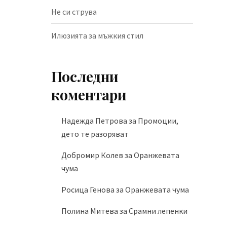
Не си струва
Илюзията за мъжкия стил
Последни
коментари
Надежда Петрова
за
Промоции,
дето те разоряват
Добромир Колев
за
Оранжевата
чума
Росица Генова
за
Оранжевата чума
Полина Митева
за
Срамни лепенки