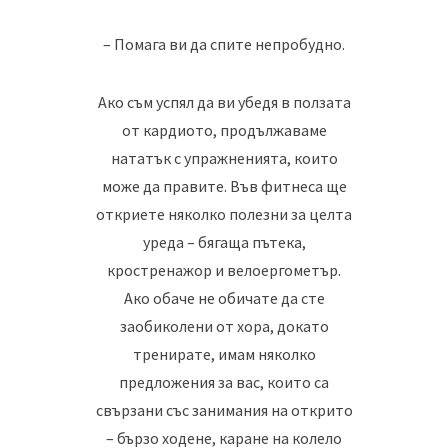
– Помага ви да спите непробудно.
Ако съм успял да ви убедя в ползата
от кардиото, продължаваме
нататък с упражненията, които
може да правите. Във фитнеса ще
откриете няколко полезни за целта
уреда – бягаща пътека,
кростренажор и велоергометър.
Ако обаче не обичате да сте
заобиколени от хора, докато
тренирате, имам няколко
предложения за вас, които са
свързани със занимания на открито
– бързо ходене, каране на колело