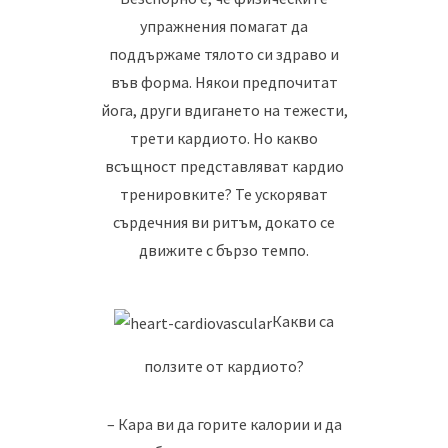
упражнения помагат да
поддържаме тялото си здраво и
във форма. Някои предпочитат
йога, други вдигането на тежести,
трети кардиото. Но какво
всъщност представляват кардио
тренировките? Те ускоряват
сърдечния ви ритъм, докато се
движите с бързо темпо.
Какви са
ползите от кардиото?
– Кара ви да горите калории и да