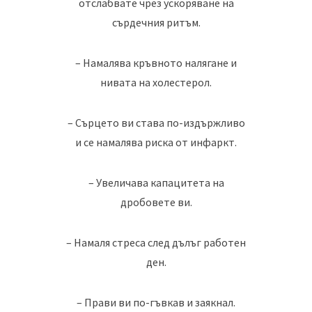
отслабвате чрез ускоряване на
сърдечния ритъм.
– Намалява кръвното налягане и
нивата на холестерол.
– Сърцето ви става по-издържливо
и се намалява риска от инфаркт.
– Увеличава капацитета на
дробовете ви.
– Намаля стреса след дълъг работен
ден.
– Прави ви по-гъвкав и заякнал.