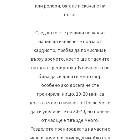
или ролери, бягане и скачане на
въже.
След като сте решили по какъв
начин да извлечете полза от
кардиото, трябва да помислим и
върху времето, което ще отделите
на една тренировка. В началото не
бива да си давате много зор
особено ако досега не сте
тренирали нищо. 10-20 мин. са
достатъчни в началото. После може
да ги увеличите на 30-40, но повече
от час ще е твърде много.
Разделете тренировката на части с
малки почивки помежду им. Ако пък