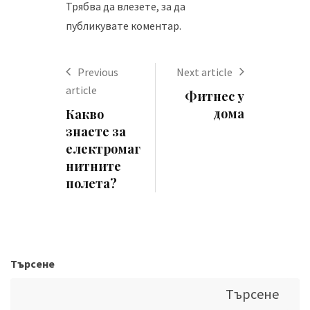
Трябва да
влезете
, за да
публикувате коментар.
Previous
Next article
article
Фитнес у
дома
Какво
знаете за
електромаг
нитните
полета?
Търсене
Търсене