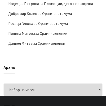
Надежда Петрова
за
Промоции, дето те разоряват
Добромир Колев
за
Оранжевата чума
Росица Генова
за
Оранжевата чума
Полина Митева
за
Срамни лепенки
Даниел Митев
за
Срамни лепенки
Архив
Архив