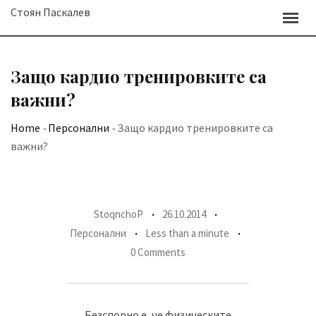
Skip
Стоян Паскалев
to
content
Защо кардио тренировките са
важни?
Home
-
Персонални
-
Защо кардио тренировките са
важни?
StoqnchoP
26.10.2014
Персонални
Less than a minute
0 Comments
Безспорно е, че физическите