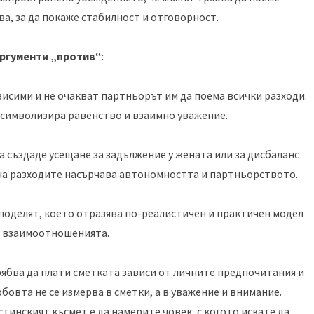
, за да покаже стабилност и отговорност.
ргументи „против“
:
исими и не очакват партньорът им да поема всички разходи.
 символизира равенство и взаимно уважение.
 създаде усещане за задължение у жената или за дисбаланс
на разходите насърчава автономността и партньорството.
споделят, което отразява по-реалистичен и практичен модел
 взаимоотношенията.
ябва да плати сметката зависи от личните предпочитания и
овта не се измерва в сметки, а в уважение и внимание.
тинският късмет е да намерите човек, с когото искате да