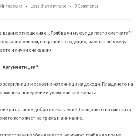
Интересни
Less than a minute
0 Comments
 взаимоотношения е: „Трябва ли мъжът да плати сметката?“
нопосочни мнения, свързани с традиции, равенство между
вете и лични очаквания.
Аргументи „за“
:
о закрилници и основни източници на доходи. Плащането на
тълменско поведение и уважение към жената.
ание да оставим добро впечатление. Плащането на сметката
рието като жест на грижа и внимание.
разпространено убеждението, че мъжът трябва да поеме