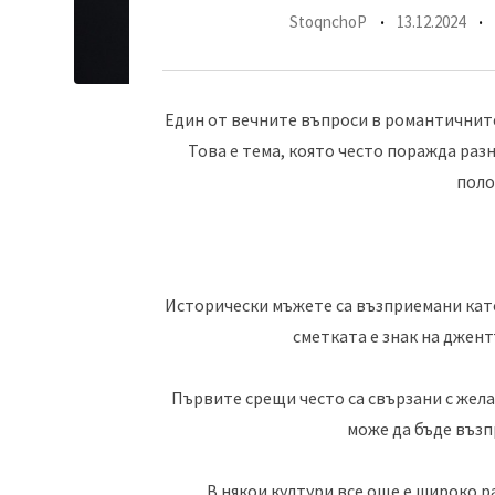
StoqnchoP
13.12.2024
Един от вечните въпроси в романтичните
Това е тема, която често поражда раз
поло
Исторически мъжете са възприемани кат
сметката е знак на джен
Първите срещи често са свързани с жел
може да бъде възп
В някои култури все още е широко 