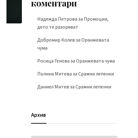
коментари
Надежда Петрова
за
Промоции,
дето те разоряват
Добромир Колев
за
Оранжевата
чума
Росица Генова
за
Оранжевата чума
Полина Митева
за
Срамни лепенки
Даниел Митев
за
Срамни лепенки
Архив
Архив