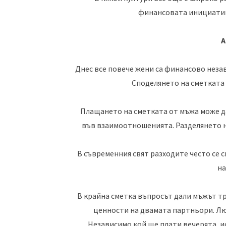
финансовата инициатива
А
Днес все повече жени са финансово незав
Споделянето на сметката
Плащането на сметката от мъжа може да
във взаимоотношенията. Разделянето 
В съвременния свят разходите често се 
на
В крайна сметка въпросът дали мъжът тр
ценности на двамата партньори. Люб
Независимо кой ще плати вечерята, ис