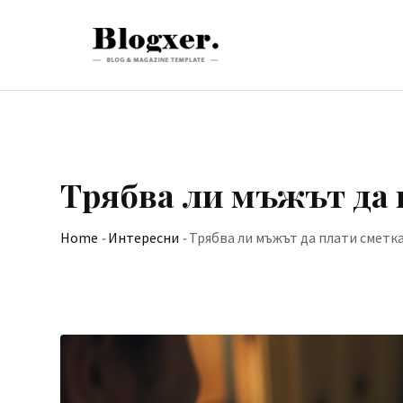
Skip
to
content
Трябва ли мъжът да 
Home
-
Интересни
-
Трябва ли мъжът да плати сметк