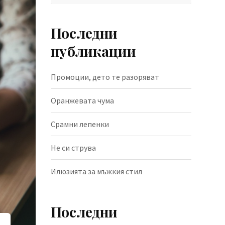
Последни
публикации
Промоции, дето те разоряват
Оранжевата чума
Срамни лепенки
Не си струва
Илюзията за мъжкия стил
Последни