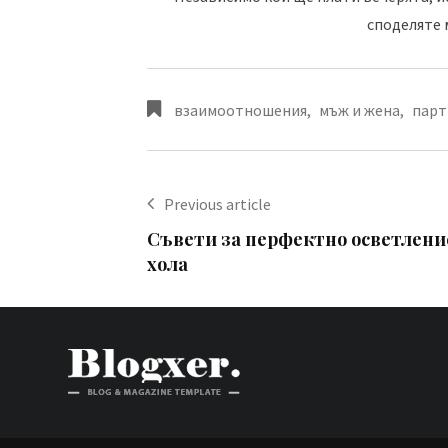
споделяте 
взаимоотношения
,
мъж и жена
,
парт
Previous article
Съвети за перфектно осветлени
хола