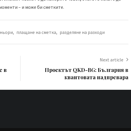
моменти – и може би сметките.
ньори
,
плащане на сметка
,
разделяне на разходи
Next article
е в
Проектът QKD-BG: България в
квантовата надпревара