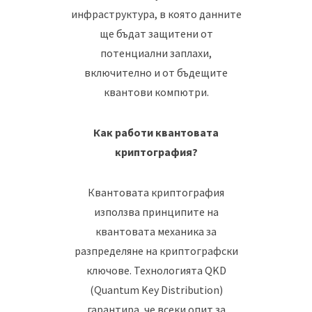
инфраструктура, в която данните
ще бъдат защитени от
потенциални заплахи,
включително и от бъдещите
квантови компютри.
Как работи квантовата
криптография?
Квантовата криптография
използва принципите на
квантовата механика за
разпределяне на криптографски
ключове. Технологията QKD
(Quantum Key Distribution)
гарантира, че всеки опит за