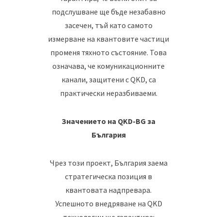
подслушване ще бъде незабавно
засечен, тъй като самото
измерване на квантовите частици
променя тяхното състояние. Това
означава, че комуникационните
канали, защитени с QKD, са
практически неразбиваеми.
Значението на QKD-BG за
България
Чрез този проект, България заема
стратегическа позиция в
квантовата надпревара.
Успешното внедряване на QKD
технологии ще гарантира: