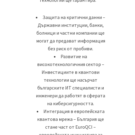
Защита на критични данни –
Държавни институции, банки,
болници и частни компании ще
могат да предават информация
без риск от пробиви.
Развитие на
високотехнологичния сектор –
Инвестициите в квантови
технологии ще насърчат
българските ИТ специалисти и
инженери да работят в сферата
на киберсигурността.
Интеграция в европейската
квантова мрежа – България ще
стане част от EuroQCI –
европейската инициатива за