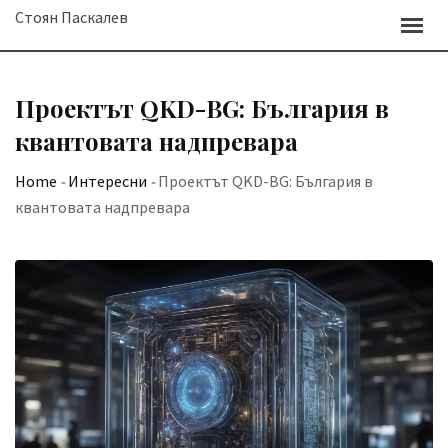
Skip
Стоян Паскалев
to
content
Проектът QKD-BG: България в
квантовата надпревара
Home
-
Интересни
-
Проектът QKD-BG: България в
квантовата надпревара