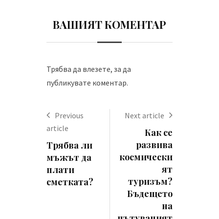
ВАШИЯТ КОМЕНТАР
Трябва да
влезете
, за да
публикувате коментар.
Previous
Next article
article
Как се
развива
Трябва ли
космически
мъжът да
ят
плати
туризъм?
сметката?
Бъдещето
на
пътуваният