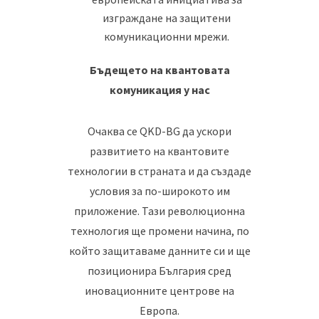
изграждане на защитени
комуникационни мрежи.
Бъдещето на квантовата
комуникация у нас
Очаква се QKD-BG да ускори
развитието на квантовите
технологии в страната и да създаде
условия за по-широкото им
приложение. Тази революционна
технология ще промени начина, по
който защитаваме данните си и ще
позиционира България сред
иновационните центрове на
Европа.