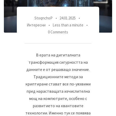
StoqnchoP
24.01.2025
Интересни
Less than a minute
0 Comments
В ерата на дигиталната
трансформация сигурността на
данните е от решаващо значение.
Традиционните методи за
криптиране стават все по-уязвими
пред нарастващата изчислителна
мощ на компютрите, особено с
развитието на квантовите
технологии. Именно тук се появява