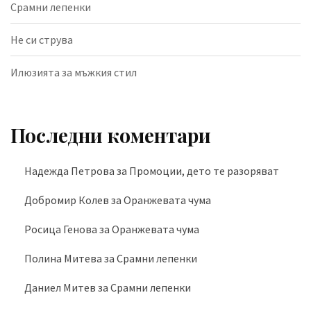
Срамни лепенки
Не си струва
Илюзията за мъжкия стил
Последни коментари
Надежда Петрова
за
Промоции, дето те разоряват
Добромир Колев
за
Оранжевата чума
Росица Генова
за
Оранжевата чума
Полина Митева
за
Срамни лепенки
Даниел Митев
за
Срамни лепенки