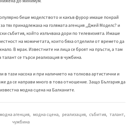
снижена до минимум.
популярно беше моделството и какъв фурор имаше покрай
 за тях принадлежаха на голямата агенция „Джей Моделс? и
ки събития, който излъчваха дори по телевизията. Имаше
естност на момичетата, които бяха отделили от времето да
ъхнало. В мрак. Известните ни лица се броят на пръсти, а там
 талант се търси реализация в чужбина.
ли в тази насока и при наличието на толкова артистични и
же да се направи много в това отношение. Защо България да
 известна модна сцена на Балканите.
модна агенция
,
модна сцена
,
реализация
,
събития
,
талант
,
чужбина