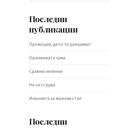
Последни
публикации
Промоции, дето те разоряват
Оранжевата чума
Срамни лепенки
Не си струва
Илюзията за мъжкия стил
Последни