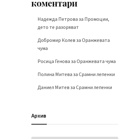
коментари
Надежда Петрова
за
Промоции,
дето те разоряват
Добромир Колев
за
Оранжевата
чума
Росица Генова
за
Оранжевата чума
Полина Митева
за
Срамни лепенки
Даниел Митев
за
Срамни лепенки
Архив
Архив