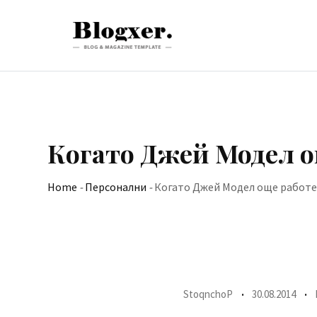
Skip
to
content
Когато Джей Модел 
Home
-
Персонални
-
Когато Джей Модел още работ
StoqnchoP
30.08.2014