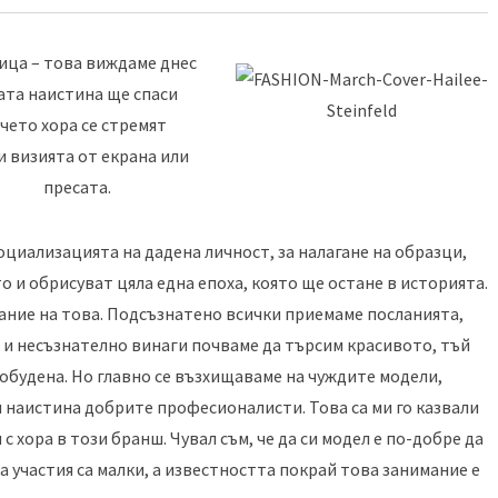
ица – това виждаме днес
ата наистина ще спаси
чето хора се стремят
и визията от екрана или
пресата.
оциализацията на дадена личност, за налагане на образци,
о и обрисуват цяла една епоха, която ще остане в историята.
ание на това. Подсъзнатено всички приемаме посланията,
а и несъзнателно винаги почваме да търсим красивото, тъй
робудена. Но главно се възхищаваме на чуждите модели,
ти наистина добрите професионалисти. Това са ми го казвали
 хора в този бранш. Чувал съм, че да си модел е по-добре да
а участия са малки, а известността покрай това занимание е