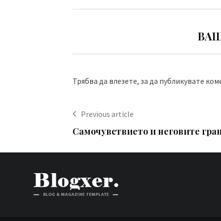
ВАШ
Трябва да
влезете
, за да публикувате ком
Previous article
Самочувствието и неговите гра