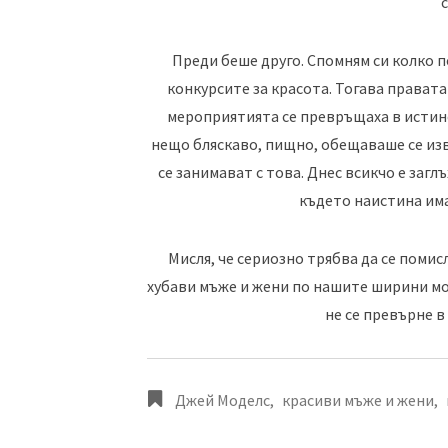
Преди беше друго. Спомням си колко 
конкурсите за красота. Тогава правата
мероприятията се превръщаха в истинс
нещо бляскаво, пищно, обещаваше се изв
се занимават с това. Днес всикчо е загл
където наистина има
Мисля, че сериозно трябва да се помис
хубави мъже и жени по нашите ширини мо
не се превърне в
Джей Моделс
,
красиви мъже и жени
,