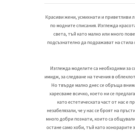
Красиви жени, усмихнати и приветливи л
по модните списания. Изглежда красот
света, тъй като малко или много пове
подсъзнателно да подражават на стила 
Изглежда моделите са необходими за с
имидж, за следване на течения в облеклот
Но твърде малко днес се обръща вним
харесваме всичко, което ни се предлаг
като естетическата част от нас е п
незабелязали, че у нас се броят на пръс
много добри познати, които са общували с
остане само хоби, тъй като хонорарите з