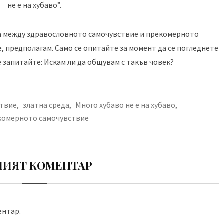
не е на хубаво”.
та между здравословното самочувствие и прекомерното
, предполагам. Само се опитайте за момент да се погледнете
е запитайте: Искам ли да общувам с такъв човек?
ствие
,
златна среда
,
Много хубаво не е на хубаво
,
комерното самочувствие
ИЯТ КОМЕНТАР
ентар.