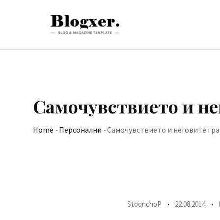
Skip
to
content
Самочувствието и не
Home
-
Персонални
-
Самочувствието и неговите гр
StoqnchoP
22.08.2014