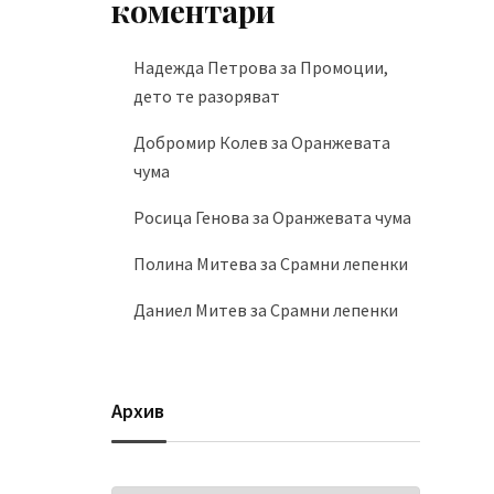
коментари
Надежда Петрова
за
Промоции,
дето те разоряват
Добромир Колев
за
Оранжевата
чума
Росица Генова
за
Оранжевата чума
Полина Митева
за
Срамни лепенки
Даниел Митев
за
Срамни лепенки
Архив
Архив