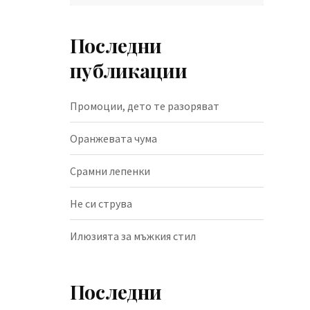
Последни
публикации
Промоции, дето те разоряват
Оранжевата чума
Срамни лепенки
Не си струва
Илюзията за мъжкия стил
Последни