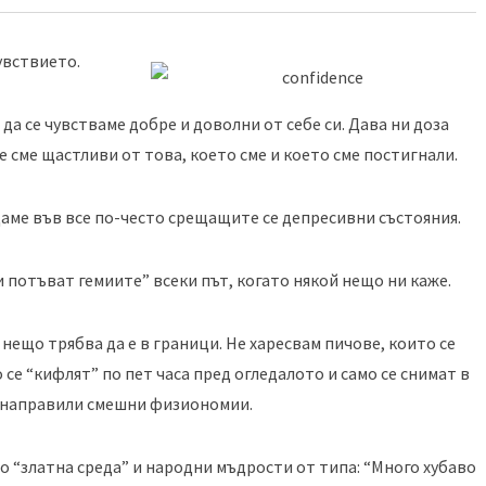
увствието.
 да се чувстваме добре и доволни от себе си. Дава ни доза
е сме щастливи от това, което сме и което сме постигнали.
даме във все по-често срещащите се депресивни състояния.
и потъват гемиите” всеки път, когато някой нещо ни каже.
 нещо трябва да е в граници. Не харесвам пичове, които се
 се “кифлят” по пет часа пред огледалото и само се снимат в
 направили смешни физиономии.
 “златна среда” и народни мъдрости от типа: “Много хубаво