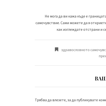
Не мога да ви кажа къде е граница
самочувствие. Сами можете да я откриете
как изглеждате отстрани и с
здравословното самочув
пре
ВАШ
Трябва да
влезете
, за да публикувате ком