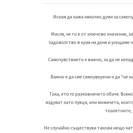
Искам да кажа няколко думи за самоч
Мисля, че то е от ключово значение, за
задоволство в края на деня и усещаме ч
Самочувствието е важно, за да не изпа
Важно е да сме самоуверени и да “не н
Така, ето го разковничето обаче. Всяко
издуват като пуяци, или момичета, които
тоалетните,
Не случайно съществува такова нещо като