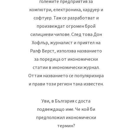
големите предприятия за
компютри, електроника, хардуер и
софтуер. Там се разработват и
произвеждат огромен брой
силициеви чипове. След това Дон
Хофлър, журналист и приятел на
Ралф Верст, използва названието
за поредица от икономически
статии в икономически журнал.
Оттам названието се популяризира
и прави този регион така известен.
Уви, в България с доста
подвеждащо име. Че кой би
предположил икономически
термин?