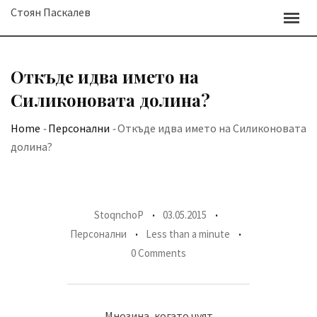
Skip
Стоян Паскалев
to
content
Откъде идва името на
Силиконовата долина?
Home
-
Персонални
-
Откъде идва името на Силиконовата
долина?
StoqnchoP
03.05.2015
Персонални
Less than a minute
0 Comments
Мнозина, когато чуят