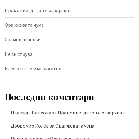
Промоции, дето те разоряват
Оранжевата чума
Срамни лепенки
Не си струва
Илюзията за мъжкия стил
Последни коментари
Надежда Петрова
за
Промоции, дето те разоряват
Добромир Колев
за
Оранжевата чума
Росица Генова
за
Оранжевата чума