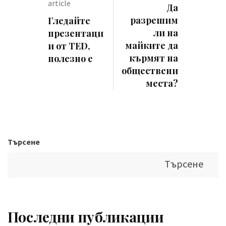
article
Да
разрешим
Гледайте
ли на
презентаци
майките да
и от TED,
кърмят на
полезно е
обществени
места?
Търсене
Търсене
Последни публикации