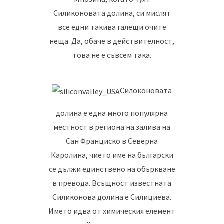
Силиконовата долина, си мислят
все едни такива галещи очите
неща. Да, обаче в действителност,
това не е съвсем така.
Силоконовата
долина е една много популярна
местност в региона на залива на
Сан Франциско в Северна
Каролина, чието име на български
се дължи единствено на объркване
в превода. Всъщност известната
Силиконова долина е Силициева.
Името идва от химическия елемент