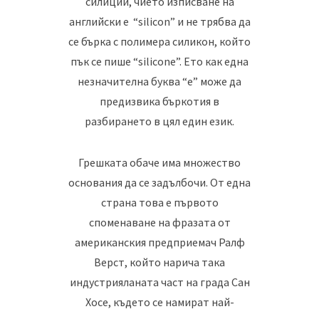
силиций, чието изписване на
английски е “silicon” и не трябва да
се бърка с полимера силикон, който
пък се пише “silicone”. Ето как една
незначителна буква “е” може да
предизвика бъркотия в
разбирането в цял един език.
Грешката обаче има множество
основания да се задълбочи. От една
страна това е първото
споменаване на фразата от
американския предприемач Ралф
Верст, който нарича така
индустрияланата част на града Сан
Хосе, където се намират най-