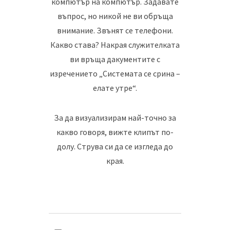
компютър на компютър. Задавате
въпрос, но никой не ви обръща
внимание. Звънят се телефони.
Какво става? Накрая служителката
ви връща дакументите с
изречението „Системата се срина –
елате утре“.
За да визуализирам най-точно за
какво говоря, вижте клипът по-
долу. Струва си да се изгледа до
края.