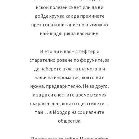
някой полезен съвет или да ви
дойде хрумка как да преминете
през това изпитание по възможно
най-щадящия за вас начин.
И ето ви и вас – с тефтер и
старателно ровене по форумите, за
да наберете цялата възможна и
налична инфомация, която ви е
нужна, предварително. Не за друго,
а за да си спестите време в самия
съкрален ден, когато ще отидете…
там… в Мордор на социалните
общества.
Подготвяте се добре. Много добре