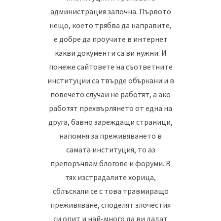
администрация започна. Първото
нещо, което трябва да направите,
е добре да проучите в интернет
какви документи са ви нужни. И
понеже сайтовете на съответните
институции са твърде объркани и в
повечето случаи не работят, а ако
работят прехвърлянето от една на
друга, бавно зареждащи страници,
напомня за преживяването в
самата институция, то аз
препоръчвам блогове и форуми. В
тях изстрадалите хорица,
сблъскали се с това травмиращо
преживяване, споделят злочестия
си опит и най-много да ви дадат