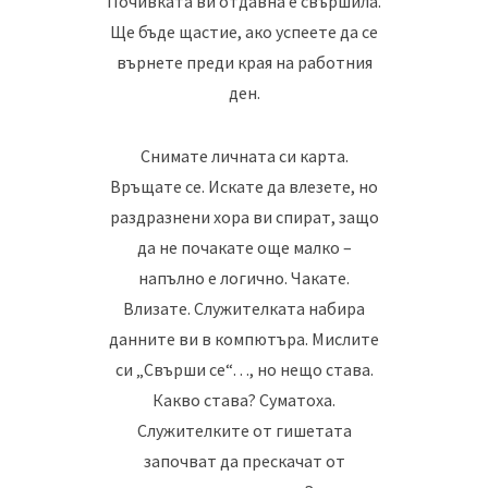
Почивката ви отдавна е свършила.
Ще бъде щастие, ако успеете да се
върнете преди края на работния
ден.
Снимате личната си карта.
Връщате се. Искате да влезете, но
раздразнени хора ви спират, защо
да не почакате още малко –
напълно е логично. Чакате.
Влизате. Служителката набира
данните ви в компютъра. Мислите
си „Свърши се“…, но нещо става.
Какво става? Суматоха.
Служителките от гишетата
започват да прескачат от