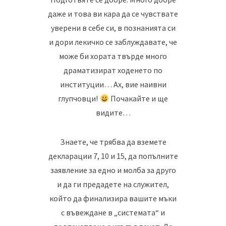
даже и това ви кара да се чувствате
уверени в себе си, в познанията си
и дори лекичко се заблуждавате, че
може би хората твърде много
драматизират ходенето по
институции… Ах, вие наивни
глупчовци!
Почакайте и ще
видите…
Знаете, че трябва да вземете
декларации 7, 10 и 15, да попълните
заявление за едно и молба за друго
и да ги предадете на служител,
който да финализира вашите мъки
с въвеждане в „системата“ и