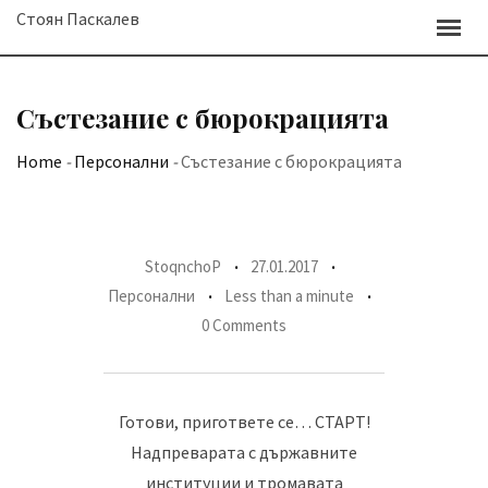
Skip
Стоян Паскалев
to
content
Състезание с бюрокрацията
Home
-
Персонални
-
Състезание с бюрокрацията
StoqnchoP
27.01.2017
Персонални
Less than a minute
0 Comments
Готови, пригответе се… СТАРТ!
Надпреварата с държавните
институции и тромавата