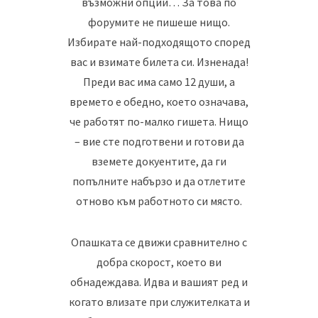
възможни опции… За това по
форумите не пишеше нищо.
Избирате най-подходящото според
вас и взимате билета си. Изненада!
Преди вас има само 12 души, а
времето е обедно, което означава,
че работят по-малко гишета. Нищо
– вие сте подготвени и готови да
вземете докуентите, да ги
попълните набързо и да отлетите
отново към работното си място.
Опашката се движи сравнително с
добра скорост, което ви
обнадеждава. Идва и вашият ред и
когато влизате при служителката и