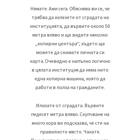
Нямате. Ами сега. Обяснява ви се, че
трябва да излезете от сградата на
институцията, да вървите около 50
метра вляво и ще видите няколко
„копирни центъра“, където ще
можете да снимате личната си
карта. Очевидно е напълно логично
в цялата институция да няма нито
една копирна машина, която да
работи в полза на гражданите.
Илизате от сградата. Вървите
педесет метра вляво. Скупчване на
много хора ви подсказва, че сте на
правилното място. Чакате.