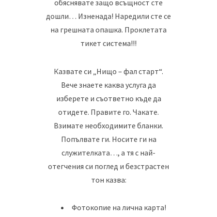
обяснявате защо всъщност сте
дошли… Изненада! Наредили сте се
на грешната опашка. Проклетата
тикет система!!!
Казвате си „Нищо – фал старт“.
Вече знаете каква услуга да
изберете и съответно къде да
отидете. Правите го. Чакате.
Взимате необходимите бланки.
Попълвате ги. Носите ги на
служителката…, а тя с най-
отегчения си поглед и безстрастен
тон казва:
Фотокопие на лична карта!