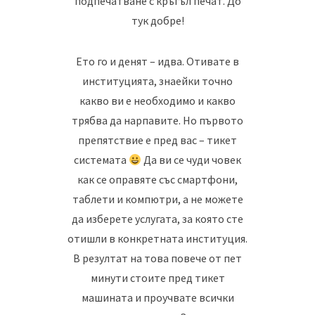
подпечатване с кръгъл печат. До
тук добре!
Ето го и денят – идва. Отивате в
институцията, знаейки точно
какво ви е необходимо и какво
трябва да нарпавите. Но първото
препятствие е пред вас – тикет
системата
Да ви се чуди човек
как се оправяте със смартфони,
таблети и компютри, а не можете
да изберете услугата, за която сте
отишли в конкретната институция.
В резултат на това повече от пет
минути стоите пред тикет
машината и проучвате всички