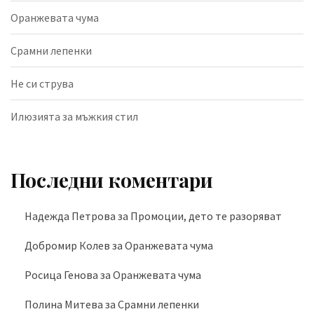
Оранжевата чума
Срамни лепенки
Не си струва
Илюзията за мъжкия стил
Последни коментари
Надежда Петрова
за
Промоции, дето те разоряват
Добромир Колев
за
Оранжевата чума
Росица Генова
за
Оранжевата чума
Полина Митева
за
Срамни лепенки