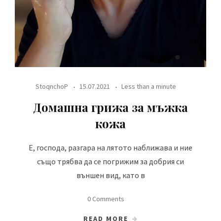
StoqnchoP
15.07.2021
Less than a minute
Домашна грижа за мъжка
кожа
Е, господа, разгара на лятото наближава и ние
също трябва да се погрижим за добрия си
външен вид, като в
0 Comments
READ MORE