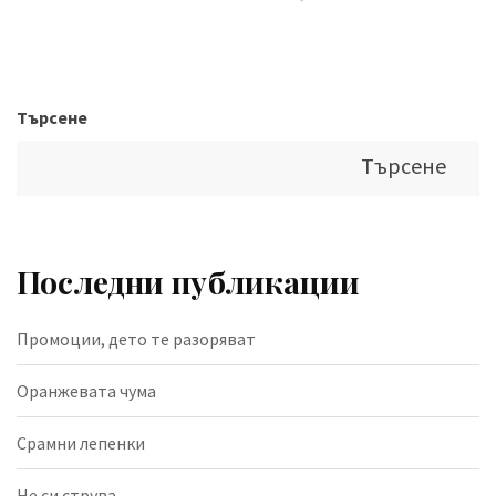
Търсене
Търсене
Последни публикации
Промоции, дето те разоряват
Оранжевата чума
Срамни лепенки
Не си струва