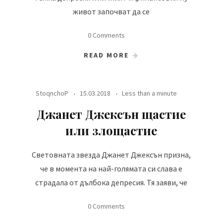
живот започват да се
0 Comments
READ MORE
StoqnchoP
15.03.2018
Less than a minute
Джанет Джексън щастие
или злощастие
Световната звезда Джанет Джексън призна,
че в момента на най-голямата си слава е
страдала от дълбока депресия. Тя заяви, че
0 Comments