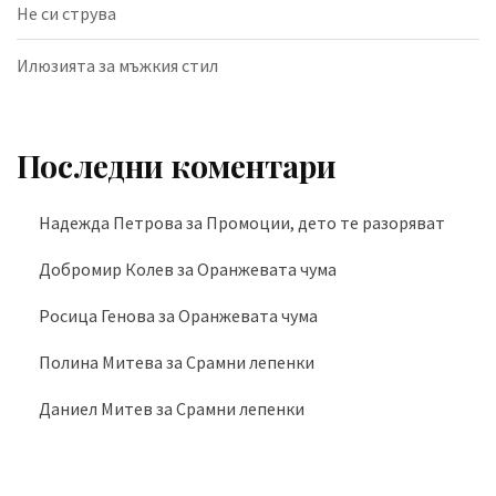
Не си струва
Илюзията за мъжкия стил
Последни коментари
Надежда Петрова
за
Промоции, дето те разоряват
Добромир Колев
за
Оранжевата чума
Росица Генова
за
Оранжевата чума
Полина Митева
за
Срамни лепенки
Даниел Митев
за
Срамни лепенки