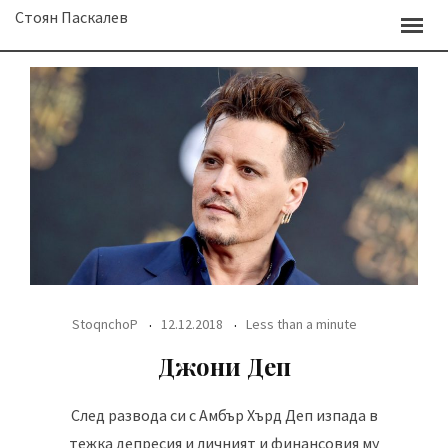
Skip
Стоян Паскалев
to
content
StoqnchoP
12.12.2018
Less than a minute
Джони Деп
След развода си с Амбър Хърд Деп изпада в
тежка депресия и личният и финансовия му