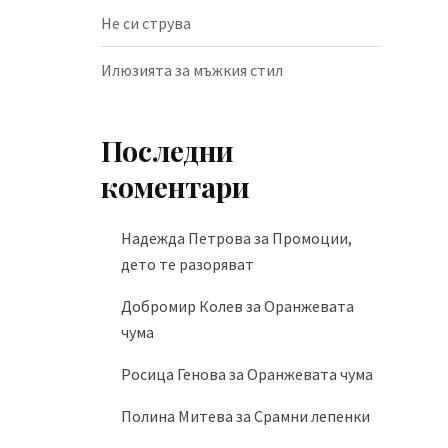
Не си струва
Илюзията за мъжкия стил
Последни
коментари
Надежда Петрова
за
Промоции,
дето те разоряват
Добромир Колев
за
Оранжевата
чума
Росица Генова
за
Оранжевата чума
Полина Митева
за
Срамни лепенки