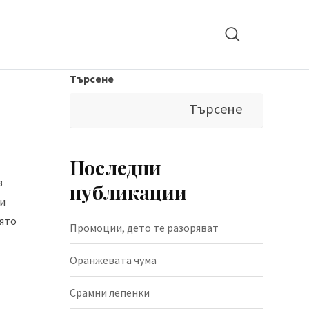
Търсене
Търсене
Последни
з
публикации
и
ято
Промоции, дето те разоряват
Оранжевата чума
Срамни лепенки