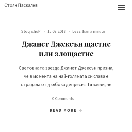
Skip
Стоян Паскалев
to
content
StoqnchoP
15.03.2018
Less than a minute
Джанет Джексън щастие
или злощастие
Световната звезда Джанет Джексън призна,
че в момента на най-голямата си слава е
страдала от дълбока депресия. Тя заяви, че
0 Comments
READ MORE