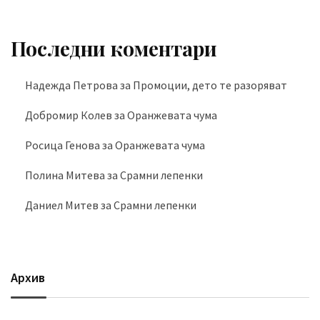
Последни коментари
Надежда Петрова
за
Промоции, дето те разоряват
Добромир Колев
за
Оранжевата чума
Росица Генова
за
Оранжевата чума
Полина Митева
за
Срамни лепенки
Даниел Митев
за
Срамни лепенки
Архив