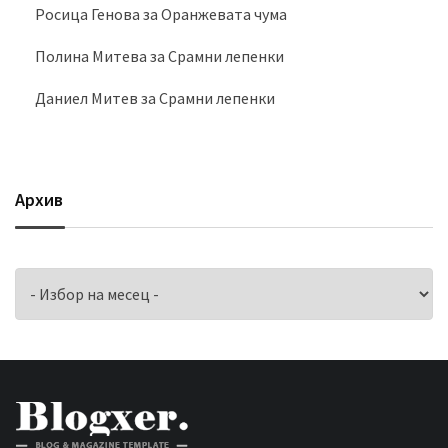
Росица Генова
за
Оранжевата чума
Полина Митева
за
Срамни лепенки
Даниел Митев
за
Срамни лепенки
Архив
Архив