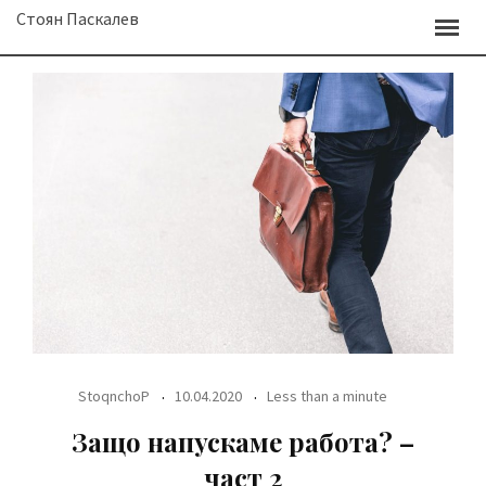
Skip
Стоян Паскалев
to
content
StoqnchoP
10.04.2020
Less than a minute
Защо напускаме работа? –
част 2