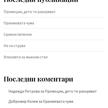
Промоции, дето те разоряват
Оранжевата чума
Срамни лепенки
Не си струва
Илюзията за мъжкия стил
Последни коментари
Надежда Петрова
за
Промоции, дето те разоряват
Добромир Колев
за
Оранжевата чума