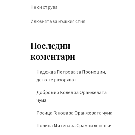
Не си струва
Илюзията за мъжкия стил
Последни
коментари
Надежда Петрова
за
Промоции,
дето те разоряват
Добромир Колев
за
Оранжевата
чума
Росица Генова
за
Оранжевата чума
Полина Митева
за
Срамни лепенки