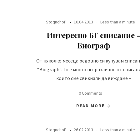
StoqnchoP
10.04.2013
Less than a minute
Интересно БГ списание 
Биограф
От няколко месеца редовно си купувам списа
“Biograph”. То е много по-различно от списан
които сме свикнали да виждаме –
0 Comments
READ MORE
StoqnchoP
26.02.2013
Less than a minute