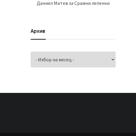
Даниел Митев
за
Срамни лепенки
Архив
Архив