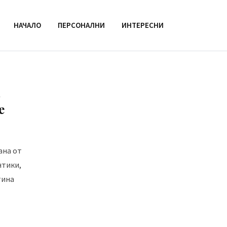
НАЧАЛО
ПЕРСОНАЛНИ
ИНТЕРЕСНИ
а
е
ана от
нтики,
тина