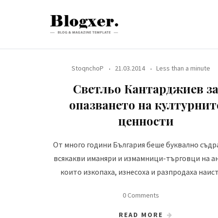
Skip
to
content
StoqnchoP
21.03.2014
Less than a minute
Светльо Кантарджиев з
опазването на културнит
ценности
От много години България беше буквално съдр
всякакви иманяри и измамници-търговци на а
които изкопаха, изнесоха и разпродаха наис
0 Comments
READ MORE