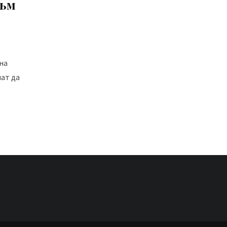
към
на
чат да