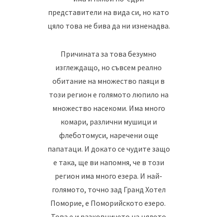
представители на вида си, но като
цяло това не бива да ни изненадва.
Причината за това безумно
изглеждащо, но съвсем реално
обитание на множество паяци в
този регион е голямото люпило на
множество насекоми. Има много
комари, различни мушици и
флеботомуси, наречени още
папатаци. И докато се чудите защо
е така, ще ви напомня, че в този
регион има много езера. И най-
голямото, точно зад Гранд Хотел
Поморие, е Поморийското езеро.
Това е и разковничето на цялото