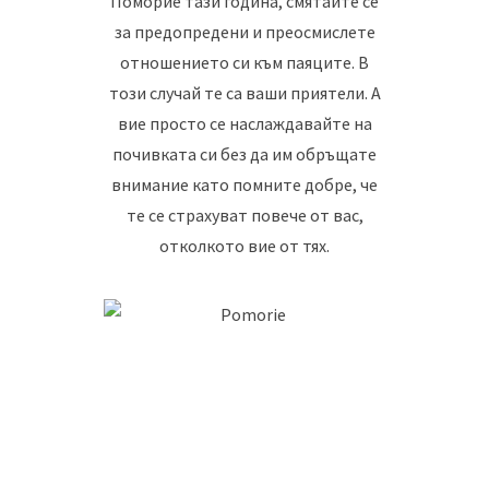
Поморие тази година, смятайте се
за предопредени и преосмислете
отношението си към паяците. В
този случай те са ваши приятели. А
вие просто се наслаждавайте на
почивката си без да им обръщате
внимание като помните добре, че
те се страхуват повече от вас,
отколкото вие от тях.