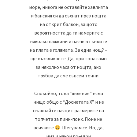
море, никога не оставяйте хавлията
и банския си да съхнат през нощта
на открит балкон, защото
вероятността да ги намерите с
няколко паяжини и паяче в гънките
на плата е голямата. За една нощ? –
ще възкликнете. Да, при това само
за няколко часа от нощта, ако
трябва да сме съвсем точни.
Спокойно, това “явление” няма
нищо общо с “Досиетата Х” и не
очаквайте паяци с размерите на
топчета за пинк-понк. Поне не
всичките
Шегувам се. Но, да,
има и някои по-едри