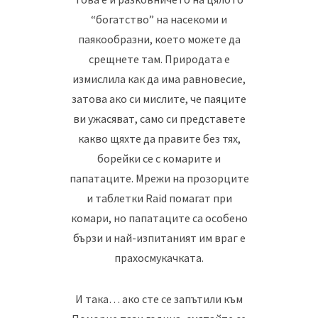
“богатство” на насекоми и
паякообразни, което можете да
срещнете там. Природата е
измислила как да има равновесие,
затова ако си мислите, че паяците
ви ужасяват, само си представете
какво щяхте да правите без тях,
борейки се с комарите и
папатаците. Мрежи на прозорците
и таблетки Raid помагат при
комари, но папатаците са особено
бързи и най-изпитаният им враг е
прахосмукачката.
И така… ако сте се запътили към