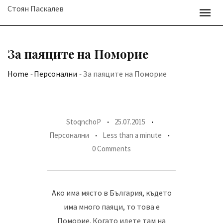
Skip
Стоян Паскалев
to
content
За паяците на Поморие
Home
-
Персонални
-
За паяците на Поморие
StoqnchoP
25.07.2015
Персонални
Less than a minute
0 Comments
Ако има място в България, където
има много паяци, то това е
Поморие. Когато идете там на