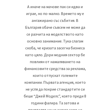
А иначе на мачове пак си идва и
играе, но по-малко. Времето му е
ангажирано със събития. В
България обаче съвсем не може да
се разчита на моделството като
основно занимание. Тука слагам
скоба, че кризата засегна бизнеса
като цяло. Дори модния сектор бе
повлиян от намаляването на
финансовите средства за реклама,
които отпускат големите
компании. Първата агенция, което
не успя да покрие стандартите си
беше “Джей Моделс”, която преди 8
години фалира. Та затова и
приятелят ни не залага само на