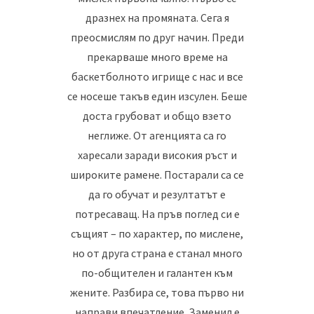
дразнех на промяната. Сега я
преосмислям по друг начин. Преди
прекарваше много време на
баскетболното игрище с нас и все
се носеше такъв един изсулен. Беше
доста грубоват и общо взето
неглиже. От агенцията са го
харесали заради високия ръст и
широките рамене. Постарали са се
да го обучат и резултатът е
потресаващ. На пръв поглед си е
същият – по характер, по мислене,
но от друга страна е станал много
по-общителен и галантен към
жените. Разбира се, това първо ни
направи впечатление. Заменил е