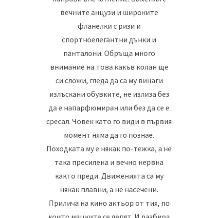
вечните анцузи и широките
фланелки с ризи и
спортноелегантни дънки и
панталони. Обръща много
внимание на това какъв колан ще
си сложи, гледа да са му винаги
излъскани обувките, не излиза без
да е напарфюмиран или без да се е
сресал. Човек като го види в първия
момент няма да го познае.
Походката му е някак по-тежка, а не
така пресилена и вечно нервна
както преди. Движенията са му
някак плавни, а не насечени.
Прилича на кино актьор от тия, по
които мацките се лепят. И разбира