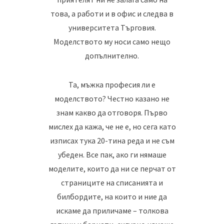
това, а работи и в офис и следва в
университета Търговия.
Моделството му носи само нещо
допълнително.
Та, мъжка професия ли е
моделството? Честно казано не
знам какво да отговоря. Първо
мислех да кажа, че не е, но сега като
изписах тука 20-тина реда и не съм
убеден. Все пак, ако ги нямаше
моделите, които да ни се перчат от
страниците на списанията и
билбордите, на които и ние да
искаме да приличаме – толкова