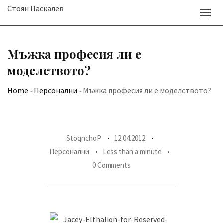
Skip
Стоян Паскалев
to
content
Мъжка професия ли е
моделството?
Home
-
Персонални
-
Мъжка професия ли е моделството?
StoqnchoP
12.04.2012
Персонални
Less than a minute
0 Comments