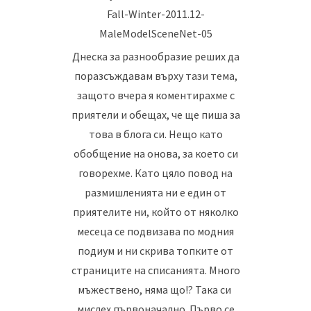
Днеска за разнообразие реших да
поразсъждавам върху тази тема,
защото вчера я коментирахме с
приятели и обещах, че ще пиша за
това в блога си. Нещо като
обобщение на онова, за което си
говорехме. Като цяло повод на
размишленията ни е един от
приятелите ни, който от няколко
месеца се подвизава по модния
подиум и ни скрива топките от
страниците на списанията. Много
мъжествено, няма що!? Така си
мислех първоначално. Първо се