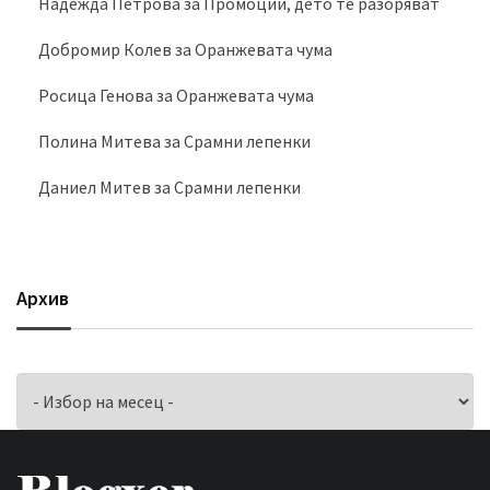
Надежда Петрова
за
Промоции, дето те разоряват
Добромир Колев
за
Оранжевата чума
Росица Генова
за
Оранжевата чума
Полина Митева
за
Срамни лепенки
Даниел Митев
за
Срамни лепенки
Архив
Архив