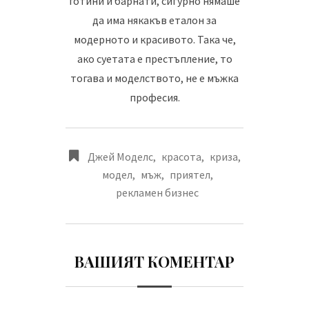
готини и барнати, сигурно нямаше
да има някакъв еталон за
модерното и красивото. Така че,
ако суетата е престъпление, то
тогава и моделството, не е мъжка
професия.
Джей Моделс
,
красота
,
криза
,
модел
,
мъж
,
приятел
,
рекламен бизнес
ВАШИЯТ КОМЕНТАР