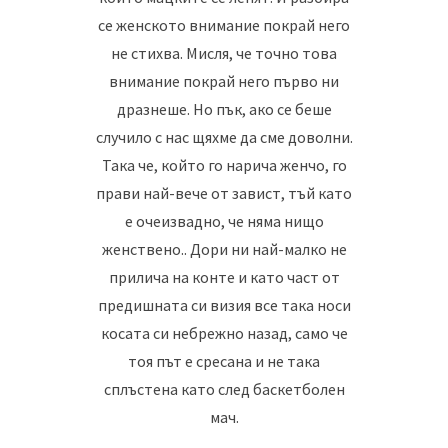
се женското внимание покрай него
не стихва. Мисля, че точно това
внимание покрай него първо ни
дразнеше. Но пък, ако се беше
случило с нас щяхме да сме доволни.
Така че, който го нарича женчо, го
прави най-вече от завист, тъй като
е очеизвадно, че няма нищо
женствено.. Дори ни най-малко не
прилича на конте и като част от
предишната си визия все така носи
косата си небрежно назад, само че
тоя път е сресана и не така
сплъстена като след баскетболен
мач.