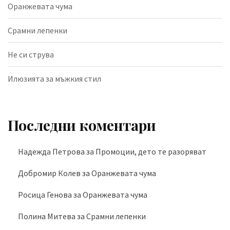
Оранжевата чума
Срамни лепенки
Не си струва
Илюзията за мъжкия стил
Последни коментари
Надежда Петрова
за
Промоции, дето те разоряват
Добромир Колев
за
Оранжевата чума
Росица Генова
за
Оранжевата чума
Полина Митева
за
Срамни лепенки