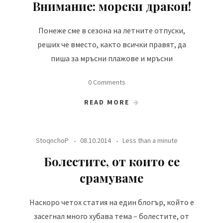
Внимание: морски дракон!
Понеже сме в сезона на летните отпуски,
реших че вместо, както всички правят, да
пиша за мръсни плажове и мръсни
0 Comments
READ MORE
StoqnchoP
08.10.2014
Less than a minute
Болестите, от които се
срамуваме
Наскоро четох статия на един блогър, който е
засегнал много хубава тема – болестите, от