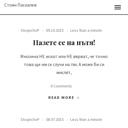
Skip
Стоян Паскалев
to
content
StoqnchoP
09.10.2015
Less than a minute
Пазете се на пътя!
Мнозина НЕ искат или НЕ вярват, че точно
това ще им се случи на тях. А може би си
мислят,
0 Comments
READ MORE
StoqnchoP
08.07.2015
Less than a minute