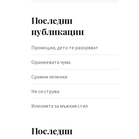
Последни
публикации
Промоции, дето те разоряват
Оранжевата чума
Срамни лепенки
Не си струва
Илюзията за мъжкия стил
Последни