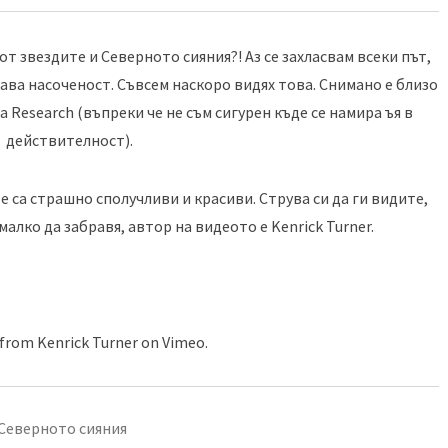
от звездите и Северното сияния?! Аз се захласвам всеки път,
кава насоченост. Съвсем наскоро видях това. Снимано е близо
 Research (въпреки че не съм сигурен къде се намира ъя в
действителност).
е са страшно сполучливи и красиви. Струва си да ги видите,
малко да забравя, автор на видеото е Kenrick Turner.
from
Kenrick Turner
on
Vimeo
.
Северното сияния