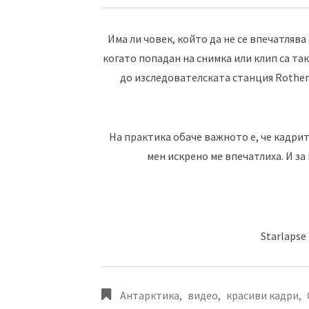
Има ли човек, който да не се впечатлява 
когато попадан на снимка или клип са та
до изследователската станция Rothera
На практика обаче важното е, че кадрит
мен искрено ме впечатлиха. И за 
Starlapse
Антарктика
,
видео
,
красиви кадри
,