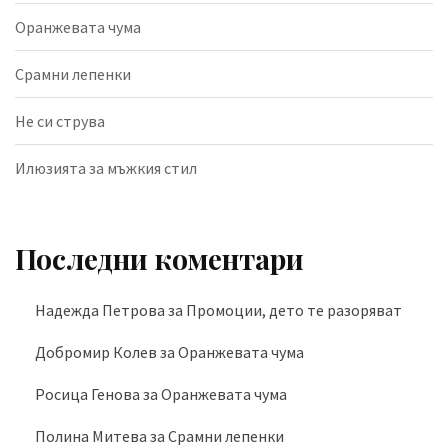
Оранжевата чума
Срамни лепенки
Не си струва
Илюзията за мъжкия стил
Последни коментари
Надежда Петрова
за
Промоции, дето те разоряват
Добромир Колев
за
Оранжевата чума
Росица Генова
за
Оранжевата чума
Полина Митева
за
Срамни лепенки