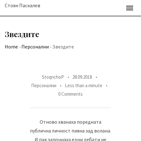
Skip
Стоян Паскалев
to
content
Звездите
Home
-
Персонални
-
Звездите
StoqnchoP
28.09.2018
Персонални
Less than a minute
0 Comments
Отново хванаха поредната
публична личност пияна зад волана.
И пак започнаха едни дебати не