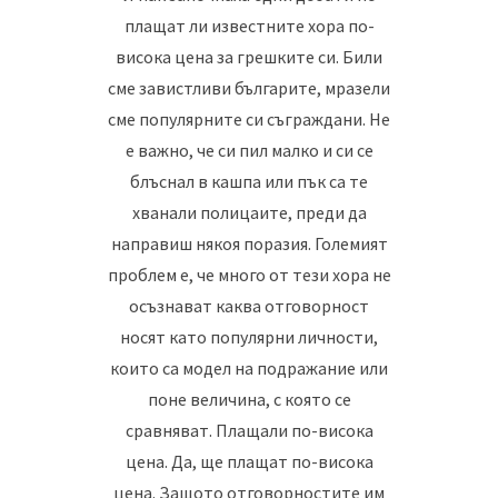
плащат ли известните хора по-
висока цена за грешките си. Били
сме завистливи българите, мразели
сме популярните си съграждани. Не
е важно, че си пил малко и си се
блъснал в кашпа или пък са те
хванали полицаите, преди да
направиш някоя поразия. Големият
проблем е, че много от тези хора не
осъзнават каква отговорност
носят като популярни личности,
които са модел на подражание или
поне величина, с която се
сравняват. Плащали по-висока
цена. Да, ще плащат по-висока
цена. Защото отговорностите им