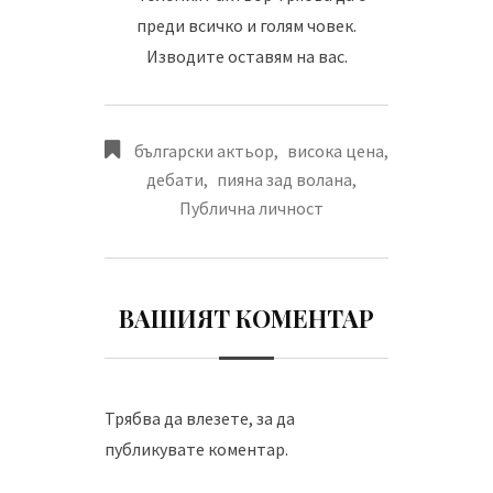
преди всичко и голям човек.
Изводите оставям на вас.
български актьор
,
висока цена
,
дебати
,
пияна зад волана
,
Публична личност
ВАШИЯТ КОМЕНТАР
Трябва да
влезете
, за да
публикувате коментар.