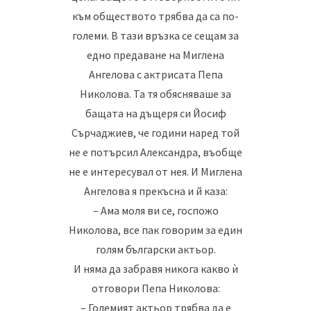
към обществото трябва да са по-
големи. В тази връзка се сещам за
едно предаване на Миглена
Ангелова с актрисата Пепа
Николова. Та тя обясняваше за
бащата на дъщеря си Йосиф
Сърчаджиев, че години наред той
не е потърсил Александра, въобще
не е интересувал от нея. И Миглена
Ангелова я прекъсна и й каза:
– Ама моля ви се, госпожо
Николова, все пак говорим за един
голям български актьор.
И няма да забравя никога какво ѝ
отговори Пепа Николова:
– Големият актьор трябва да е