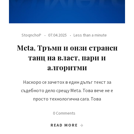
StoqnchoP
07.04.2025
Less than a minute
Meta, Тръмп и онзи странен
танц на власт, пари и
алгоритми
Наскоро се зачетох в един дълъг текст за
съдебното дело срещу Meta. Това вече не е
просто технологична сага. Това
0 Comments
READ MORE