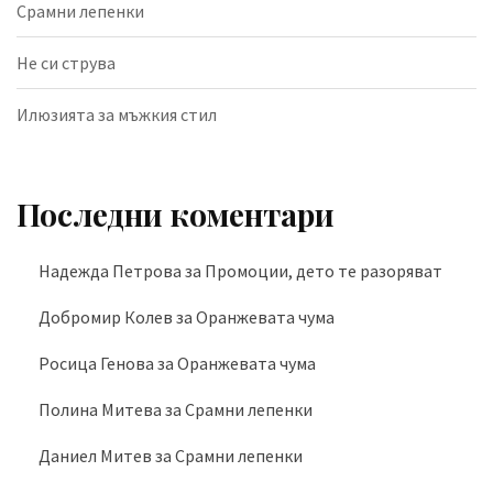
Срамни лепенки
Не си струва
Илюзията за мъжкия стил
Последни коментари
Надежда Петрова
за
Промоции, дето те разоряват
Добромир Колев
за
Оранжевата чума
Росица Генова
за
Оранжевата чума
Полина Митева
за
Срамни лепенки
Даниел Митев
за
Срамни лепенки