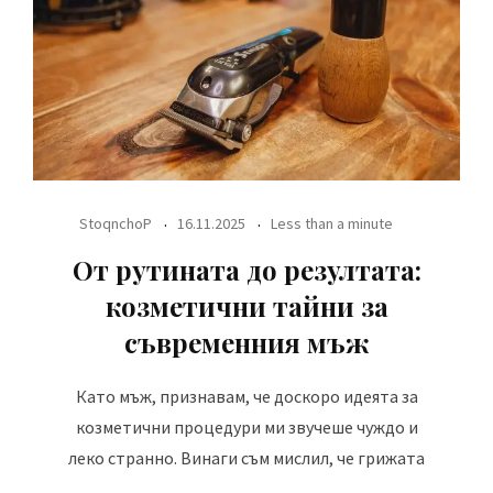
StoqnchoP
16.11.2025
Less than a minute
От рутината до резултата:
козметични тайни за
съвременния мъж
Като мъж, признавам, че доскоро идеята за
козметични процедури ми звучеше чуждо и
леко странно. Винаги съм мислил, че грижата