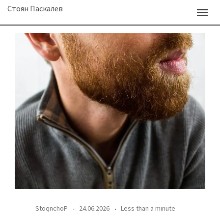
Skip
Стоян Паскалев
to
content
StoqnchoP
24.06.2026
Less than a minute