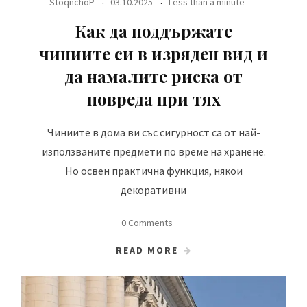
StoqnchoP
03.10.2025
Less than a minute
Как да поддържате
чиниите си в изряден вид и
да намалите риска от
повреда при тях
Чиниите в дома ви със сигурност са от най-
използваните предмети по време на хранене.
Но освен практична функция, някои
декоративни
0 Comments
READ MORE