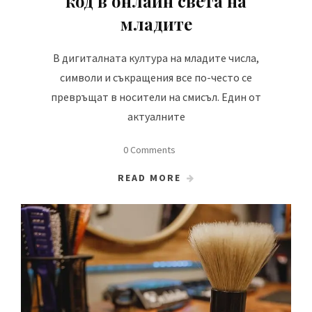
код в онлайн света на
младите
В дигиталната култура на младите числа,
символи и съкращения все по-често се
превръщат в носители на смисъл. Един от
актуалните
0 Comments
READ MORE