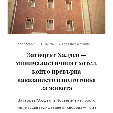
StoqnchoP
11.07.2025
Less than a minute
Затворът Халден —
минималистичният хотел,
който превърна
наказанието в подготовка
за живота
Затворът “Халден” в Норвегия е не просто
институция за лишаване от свобода — той е