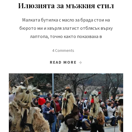
Илюзията за мъжкия стил
Малката бутилка с масло за брада стои на
бюрото ми и хвърля златист отблясък върху
лаптопа, точно както показваха в
4 Comments
READ MORE