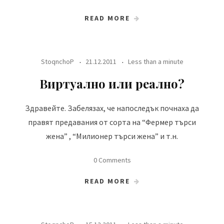
READ MORE
StoqnchoP
21.12.2011
Less than a minute
Виртуално или реално?
Здравейте. Забелязах, че напоследък почнаха да
правят предавания от сорта на “Фермер търси
жена” , “Милионер търси жена” и т.н.
0 Comments
READ MORE