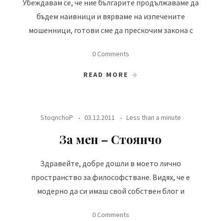
Убеждавам се, че ние българите продължаваме да
бъдем наивници и вярваме на изпечените
мошенници, готови сме да прескочим закона с
0 Comments
READ MORE
StoqnchoP
03.12.2011
Less than a minute
За мен – Стоянчо
Здравейте, добре дошли в моето лично
пространство за философстване. Видях, че е
модерно да си имаш свой собствен блог и
0 Comments