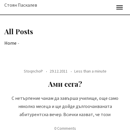
Skip
Стоян Паскалев
to
content
All Posts
Home
-
StoqnchoP
29.12.2011
Less than a minute
Ами сега?
С нетърпение чакам да завърша училище, още само
няколко месеца и ще дойде дългоочакваната
абитурентска вечер. Всички казват, че този
0 Comments