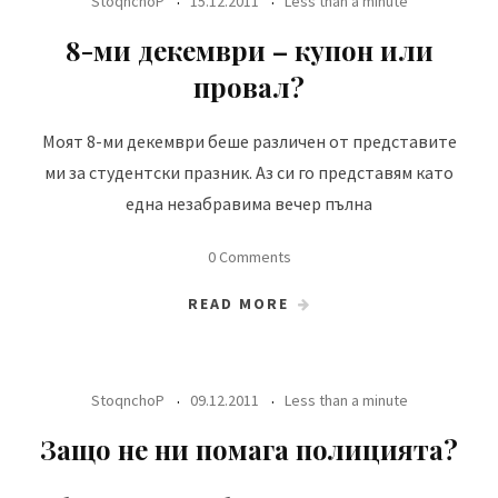
StoqnchoP
15.12.2011
Less than a minute
8-ми декември – купон или
провал?
Моят 8-ми декември беше различен от представите
ми за студентски празник. Аз си го представям като
една незабравима вечер пълна
0 Comments
READ MORE
StoqnchoP
09.12.2011
Less than a minute
Защо не ни помага полицията?